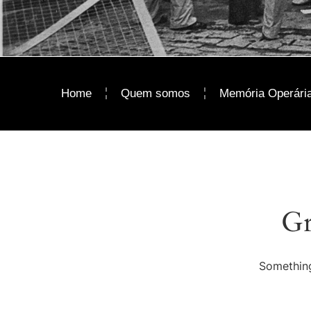
Home
Quem somos
Memória Operári
Gr
Something