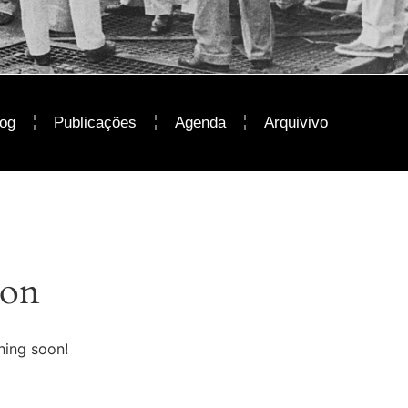
log
Publicações
Agenda
Arquivivo
zon
hing soon!